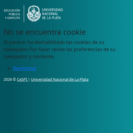
No se encuentra cookie
Al parecer ha deshabilitado las cookies de su
navegador. Por favor revise las preferencias de su
navegador y reintente.
Reintentar
2026 ©
CeSPI
|
Universidad Nacional de La Plata