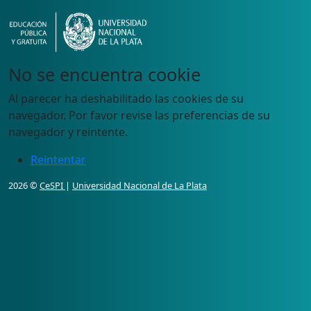
No se encuentra cookie
Al parecer ha deshabilitado las cookies de su
navegador. Por favor revise las preferencias de su
navegador y reintente.
Reintentar
2026 ©
CeSPI
|
Universidad Nacional de La Plata