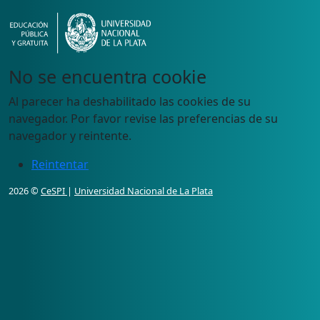
No se encuentra cookie
Al parecer ha deshabilitado las cookies de su
navegador. Por favor revise las preferencias de su
navegador y reintente.
Reintentar
2026 ©
CeSPI
|
Universidad Nacional de La Plata