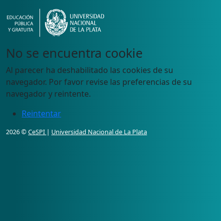
No se encuentra cookie
Al parecer ha deshabilitado las cookies de su
navegador. Por favor revise las preferencias de su
navegador y reintente.
Reintentar
2026 ©
CeSPI
|
Universidad Nacional de La Plata